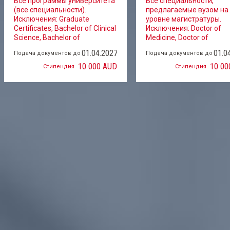
Все программы университета
Все специальности,
(все специальности).
предлагаемые вузом на
Исключения: Graduate
уровне магистратуры.
Certificates, Bachelor of Clinical
Исключения: Doctor of
Science​, Bachelor of
Medicine​, Doctor of
Psychological Sciences
Physiotherapy​, Master of
01.04.2027
01.0
Подача документов до
Подача документов до
(Honours).
Clinical Audiology​, Master
Clinical Psychology, Maste
10 000 AUD
10 00
Стипендия
Стипендия
Clinical Neuropsychology,
Master of Organisational
Psychology​, Master of
Professional Psychology,
Master of Speech and
Language Pathology.