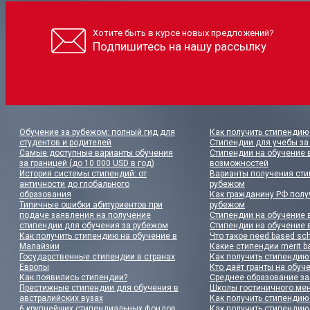
Хотите быть в курсе новых предложений?
Подпишитесь на нашу рассылку
Обучение за рубежом: полный гид для
Как получить стипендию 
студентов и родителей
Стипендии для учебы за
Самые доступные варианты обучения
Стипендии на обучение в
за границей (до 10 000 USD в год)
возможностей
История системы стипендий: от
Варианты получения сти
античности до глобального
рубежом
образования
Как гражданину РФ полу
Типичные ошибки абитуриентов при
рубежом
подаче заявления на получение
Стипендии на обучение 
стипендии для обучения за рубежом
Стипендии на обучение 
Как получить стипендию на обучение в
Что такое need based sch
Малайзии
Какие стипендии merit 
Государственные стипендии в странах
Как получить стипендию
Европы
Кто даёт гранты на обуч
Как появились стипендии?
Среднее образование з
Престижные стипендии для обучения в
Школы гостиничного ме
австралийских вузах
Как получить стипендию
6 крупнейших стипендиальных фондов
Как получить стипендию