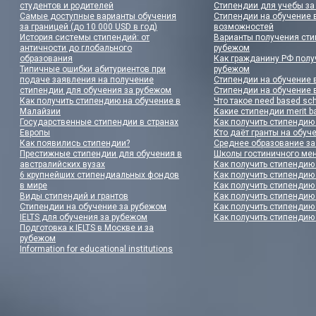
студентов и родителей
Стипендии для учебы за
Самые доступные варианты обучения
Стипендии на обучение в
за границей (до 10 000 USD в год)
возможностей
История системы стипендий: от
Варианты получения сти
античности до глобального
рубежом
образования
Как гражданину РФ полу
Типичные ошибки абитуриентов при
рубежом
подаче заявления на получение
Стипендии на обучение 
стипендии для обучения за рубежом
Стипендии на обучение 
Как получить стипендию на обучение в
Что такое need based sch
Малайзии
Какие стипендии merit 
Государственные стипендии в странах
Как получить стипендию
Европы
Кто даёт гранты на обуч
Как появились стипендии?
Среднее образование з
Престижные стипендии для обучения в
Школы гостиничного ме
австралийских вузах
Как получить стипендию
6 крупнейших стипендиальных фондов
Как получить стипендию
в мире
Как получить стипендию
Виды стипендий и грантов
Как получить стипендию
Стипендии на обучение за рубежом
Как получить стипендию
IELTS для обучения за рубежом
Как получить стипендию
Подготовка к IELTS в Москве и за
рубежом
Information for educational institutions