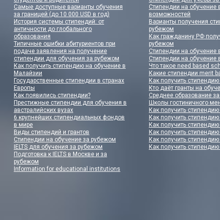
Самые доступные варианты обучения
Стипендии на обучение в
за границей (до 10 000 USD в год)
возможностей
История системы стипендий: от
Варианты получения сти
античности до глобального
рубежом
образования
Как гражданину РФ полу
Типичные ошибки абитуриентов при
рубежом
подаче заявления на получение
Стипендии на обучение 
стипендии для обучения за рубежом
Стипендии на обучение 
Как получить стипендию на обучение в
Что такое need based sch
Малайзии
Какие стипендии merit 
Государственные стипендии в странах
Как получить стипендию
Европы
Кто даёт гранты на обуч
Как появились стипендии?
Среднее образование з
Престижные стипендии для обучения в
Школы гостиничного ме
австралийских вузах
Как получить стипендию
6 крупнейших стипендиальных фондов
Как получить стипендию
в мире
Как получить стипендию
Виды стипендий и грантов
Как получить стипендию
Стипендии на обучение за рубежом
Как получить стипендию
IELTS для обучения за рубежом
Как получить стипендию
Подготовка к IELTS в Москве и за
рубежом
Information for educational institutions