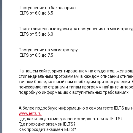
Поступление на бакалавриат:
IELTS от 6.0 до 6.5
Подготовительные курсы для поступления на магистратуру
IELTS от 5.5 до 6.0
Поступление на магистратуру:
IELTS от 6.5 до 7.5
На нашем сайте, ориентированном на студентов, желающ
стипендиальным программам, в каждом описании стипе
точном балле, который вам необходим при поступлении.
поисковика по странам и типам программ найдите интер
подробную информацию о вступительных требованиях.
А более подробную информацию о самом тесте IELTS вы 
www.ielts.ru
.
Где, как и когда я могу зарегистрироваться на IELTS?
Где проходит экзамен IELTS?
Как проходит экзамен IELTS?