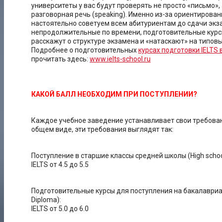
университеты у вас будут проверять не просто «письмо»,
разговорная речь (speaking). Именно из-за ориентирова
настоятельно советуем всем абитуриентам до сдачи экза
непродолжительные по времени, подготовительные курсы
расскажут о структуре экзамена и «натаскают» на типовы
Подробнее о подготовительных
курсах подготовки IELTS 
прочитать здесь:
www.ielts-school.ru
КАКОЙ БАЛЛ НЕОБХОДИМ ПРИ ПОСТУПЛЕНИИ?
Каждое учебное заведение устанавливает свои требован
общем виде, эти требования выглядят так:
Поступление в старшие классы средней школы (High school, 
IELTS от 4.5 до 5.5
Подготовительные курсы для поступления на бакалавриат (
Diploma):
IELTS от 5.0 до 6.0